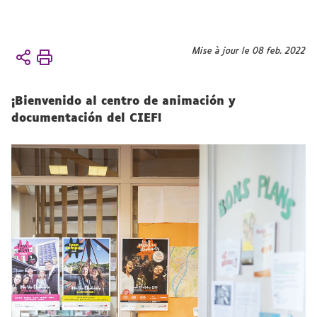
Vous
Mise à jour le 08 feb. 2022
Accueil
êtes
Vida
ici :
universitaria
¡Bienvenido al centro de animación y
Actividades
documentación del CIEF!
Animación y
documentación