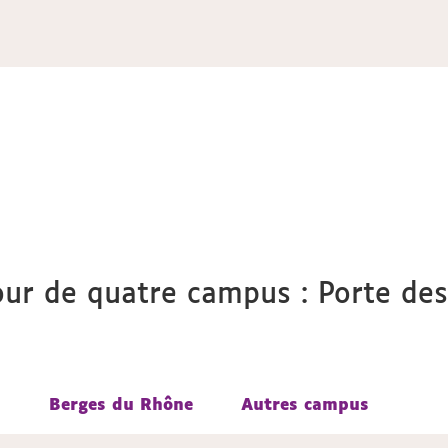
tour de quatre campus : Porte de
s
s
Berges du Rhône
Berges du Rhône
Autres campus
Autres campus