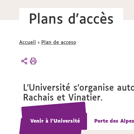
Plans d'accès
Vous
Accueil
Plan de acceso
êtes
ici :
L’Université s’organise au
Rachais et Vinatier.
Venir à l'Université
Venir à l'Université
Porte des Alpe
Porte des Alpe