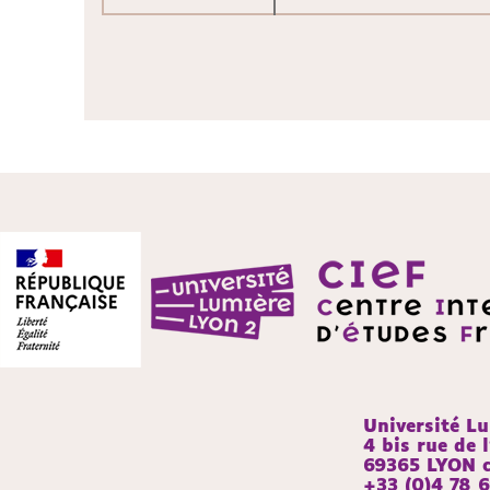
Université L
4 bis rue de l
69365 LYON c
+33 (0)4 78 6