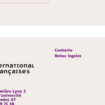
Contacto
Notas legales
umière Lyon 2
’université
edex 07
9 71 36