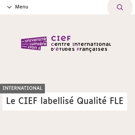
Aller
Navigation
Accès
Connexion
Menu
Ouvrir
au
directs
le
contenu
INTERNATIONAL
Le CIEF labellisé Qualité FLE