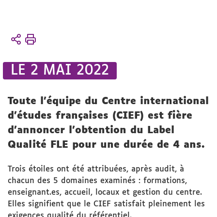
Vous
Accueil
êtes
Label
ici :
Qualité
LE 2 MAI 2022
FLE
Toute l’équipe du Centre international
d'études françaises (CIEF) est fière
d’annoncer l’obtention du Label
Qualité FLE pour une durée de 4 ans.
Trois étoiles ont été attribuées, après audit, à
chacun des 5 domaines examinés : formations,
enseignant.es, accueil, locaux et gestion du centre.
Elles signifient que le CIEF satisfait pleinement les
exigences qualité du référentiel.