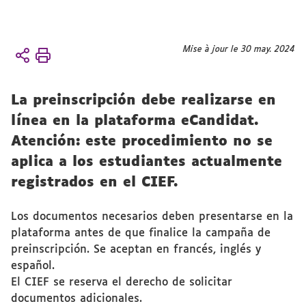
Vous
Mise à jour le 30 may. 2024
Accueil
êtes
Gestión
ici :
académica
La preinscripción debe realizarse en
Solicitud
línea en la plataforma eCandidat.
Preinscripción
Atención: este procedimiento no se
en línea
aplica a los estudiantes actualmente
registrados en el CIEF.
Los documentos necesarios deben presentarse en la
plataforma antes de que finalice la campaña de
preinscripción. Se aceptan en francés, inglés y
español.
El CIEF se reserva el derecho de solicitar
documentos adicionales.