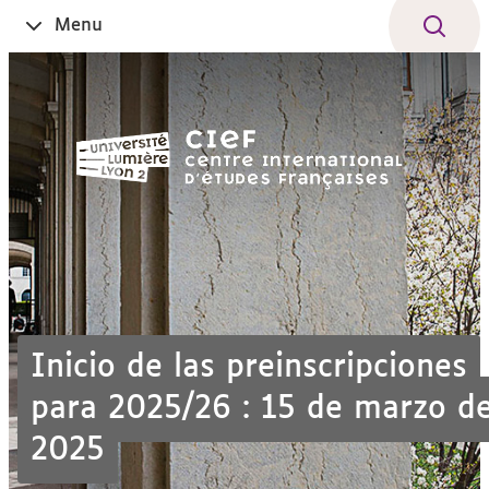
Aller
Navigation
Accès
Connexion
Menu
Ouvrir
au
directs
le
contenu
Inicio de las preinscripciones
para 2025/26 : 15 de marzo d
2025